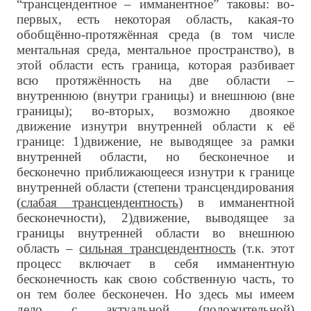
“трансцендентное – имманентное” таковы: во-
первых, есть некоторая область, какая-то
обобщённо-протяжённая среда (в том числе
ментальная среда, ментальное пространство), в
этой области есть граница, которая разбивает
всю протяжённость на две области –
внутреннюю (внутри границы) и внешнюю (вне
границы); во-вторых, возможно двоякое
движение изнутри внутренней области к её
границе: 1)движение, не выводящее за рамки
внутренней области, но бесконечное и
бесконечно приближающееся изнутри к границе
внутренней области (степени трансцендирования
(
слабая трансцендентность
) в имманентной
бесконечности), 2)движение, выводящее за
границы внутренней области во внешнюю
область –
сильная трансцендентность
(т.к. этот
процесс включает в себя имманентную
бесконечность как свою собственную часть, то
он тем более бесконечен. Но здесь мы имеем
дело с актуальной (положительной)