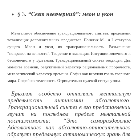
§ 3
. “Свет невечерний”: меон и укон
Ментальное обеспечение трансрационального синтеза: предельная
тотализация дополнительных предикатов. Понятия M– и L-статусов
сущего. Меон и укон, их трансрациональность. Разъяснение
“поправки на вечность”. Творение и эманация. Интуиции конечного и
бесконечного у Булгакова. Трансрациональный синтез теодицеи. Два
момента времени, редуктивный характер рациональных пророчеств,
металогический характер времени. София как верхняя грань тварного
мира. Софийная телесность. Отрицательно-нулевой статус укона.
Булгаков особенно оттеняет ментальную
предельность антиномии абсолютного.
Трансрациональный синтез в его представлении
звучит на последнем пределе ментальной
постижимости: “Это самораздвоение
Абсолютного как абсолютно-относительного
образует предельную антиномическую грань для