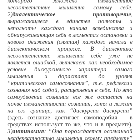
которого заложено имманентное
несоответствие мышления самому себе.
2)
диалектическое противоречие
,
выражающееся в единстве полноты и
неполноты каждого начала всеединства и
обнаруживающая себя в моментах остановки и
нового движения (снятия) каждого начала в
диалектическом процессе. В диалектике
несоответствие мышления себе уже не
является ошибкой, вытекает как необходимое
условие дискурсивного характера самого
мышления и дорастает до уровня
“критического самосознания”, т.е. рефлексии
сознания над собой, расщепления в себе. Но это
самоудвоение сознания всё же остаётся на
почве имманентности сознания, хотя и лежит
на его границе, как “дискурсия дискурсии”
(здесь сознание достигает самоподобия – в
средствах использует то же, что и в предмете)
.
3)
антиномия
: “Она порождается осознанной
неадекватностью мышления своему предмету”