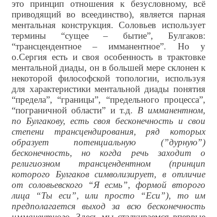
это принцип отношения к безусловному, всё
приводящий во всеединство), является парная
ментальная конструкция. Соловьев использует
термины “сущее – бытие”, Булгаков:
“трансцендентное – имманентное”. Но у
о.Сергия есть и своя особенность в трактовке
ментальной диады, он в большей мере склонен к
некоторой философской топологии, используя
для характеристики ментальной диады понятия
“предела”, “границы”, “предельного процесса”,
“пограничной области” и т.д.
В имманентном,
по Булгакову, есть своя бесконечность и свои
степени трансцендирования, ряд которых
образует потенциальную (”дурную”)
бесконечность, но когда речь заходит о
религиозном трансцендентном (принцип
которого Булгаков символизирует, в отличие
от соловьевского “Я есмь”, формой второго
лица “Ты еси”, или просто “Еси”), то им
предполагается выход за всю бесконечность
имманентного.
Здесь мы сталкиваемся впервые