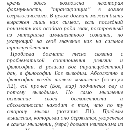
время здесь возможна некоторая
формульность, “транскрипция” в логике
сверхлогического. В целом догмат может быть
выражен лишь как символ, если последний
понимать как особого рода знак, построенный
из материала имманентного сознания, но
указующий на своё значение как на сильное
трансцендентное.
Проблема догмата тесно связана с
проблематикой соотношения религии и
философии. В религии Бог (трансцедентное)
дан, в философии Бог выводим. Абсолютно в
философии всегда только мышление
(позиция
Л2)
, всё прочее (Бог, мир) подчинены ему и
потому выводимы. Но само мышление
основание своей бесконечности и
абсолютности находит в том, что по ту
сторону мысли
(позиция Л1)
. Пределы
мышления, которыми оно держится, укоренены
в самом мышлении, (вера) догмат неизгонима из