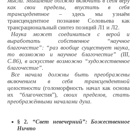
мысли. Мышление должно включить в себя веру
как свои пределы, впустить в себя
трансцедентное
– здесь мы узнаём
трансцендентное познание Соловьева как
трансрациональный синтез позиций Л1 и Л2.
Наука может соединиться с верой и
выработать собственное “научное
благочестие”: “раз вообще существует наука,
то возможно и научное благочестие” (III,
С.86), в искусстве возможно “художественное
благочестие”.
Все начала должны быть преображены
включением в себя трансцендентной
целостности
(голоморфность начал как основа
их “благочестия”)
, своих пределов, стать
преображёнными началами духа.
§
2
. “Свет невечерний”: Божественное
Ничто