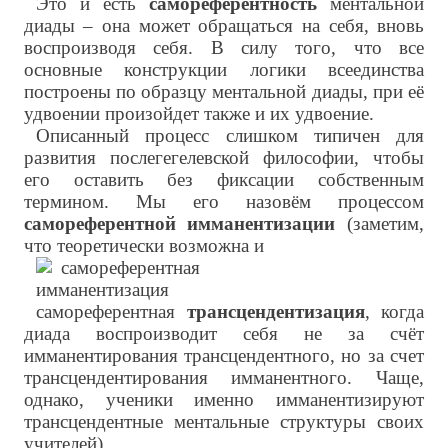
Это и есть
самореферентность
ментальной
диады – она может обращаться на себя, вновь
воспроизводя себя. В силу того, что все
основные конструкции логики всеединства
построены по образцу ментальной диады, при её
удвоении произойдет также и их удвоение.
Описанный процесс слишком типичен для
развития послегегелевской философии, чтобы
его оставить без фиксации собственным
термином. Мы его назовём процессом
самореферентной имманентизации
(заметим,
что теоретически возможна и
самореферентная
трансцендентизация
, когда
диада воспроизводит себя не за счёт
имманентирования трансцендентного, но за счет
трансцендентирования имманентного. Чаще,
однако, ученики именно имманентизируют
трансцендентные ментальные структуры своих
учителей).