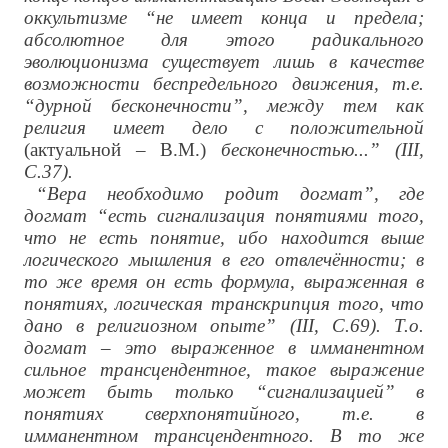
оккультизме “не имеет конца и предела;
абсолютное для этого радикального
эволюционизма существует лишь в качестве
возможности беспредельного движения, т.е.
“дурной бесконечности”, между тем как
религия имеет дело с положительной
(актуальной – В.М.)
бесконечностью...” (III,
С.37).
“Вера необходимо родит догмат”, где
догмат “есть сигнализация понятиями того,
что не есть понятие, ибо находится выше
логического мышления в его отвлечённости; в
то же время он есть формула, выраженная в
понятиях, логическая транскрипция того, что
дано в религиозном опыте” (III, С.69). Т.о.
догмат – это выраженное в имманентном
сильное трансцендентное, такое выражение
может быть только “сигнализацией” в
понятиях сверхпонятийного, т.е. в
имманентном трансцендентного. В то же