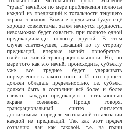
тотальностью ментального фона. Усиление
“транс” начнётся по мере приближения полноты
каждой из предикаций к тотальности текущего
экрана сознания. Вначале предикаты будут ещё
хорошо совместимы, затем начнутся трудности,
невозможно будет охватить при полноте одной
предикации-моды полноту другой. В этом
случае синтез-сущее, лежащий по ту сторону
предикаций, впервые начнёт приобретать
свойства живой транс-рациональности. Но, по
мере того как это начнёт происходить, субъекту
уже всё труднее будет удерживать
определенность такого синтеза. И этот процесс
должен обладать предельностью, т.е. субъект
должен быть в состоянии всё более и более
сливать каждую предикацию с тотальностью
экрана сознания. Проще говоря,
трансрациональный синтез считается
достижимым в пределе ментальной тотализации
каждой из предикаций. Так как этот предел
сознанию дан как таковой, т.е. на грани