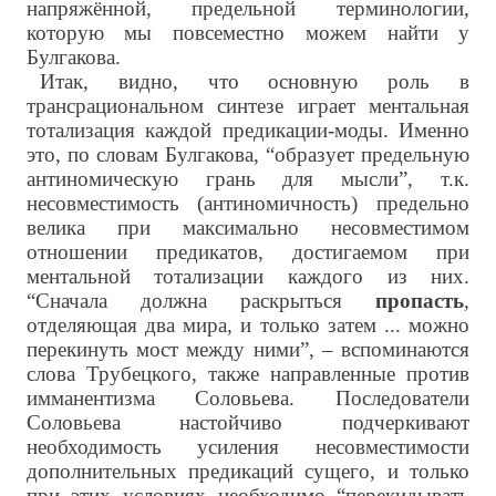
напряжённой, предельной терминологии,
которую мы повсеместно можем найти у
Булгакова.
Итак, видно, что основную роль в
трансрациональном синтезе играет ментальная
тотализация каждой предикации-моды. Именно
это, по словам Булгакова, “образует предельную
антиномическую грань для мысли”, т.к.
несовместимость (антиномичность) предельно
велика при максимально несовместимом
отношении предикатов, достигаемом при
ментальной тотализации каждого из них.
“Сначала должна раскрыться
пропасть
,
отделяющая два мира, и только затем ... можно
перекинуть мост между ними”, – вспоминаются
слова Трубецкого, также направленные против
имманентизма Соловьева. Последователи
Соловьева настойчиво подчеркивают
необходимость усиления несовместимости
дополнительных предикаций сущего, и только
при этих условиях необходимо “перекидывать