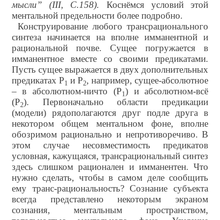
мысли” (III, С.158).
Коснёмся условий этой
ментальной предельности более подробно.
Конструирование любого трансрационального
синтеза начинается на вполне имманентной и
рациональной почве. Сущее погружается в
имманентное вместе со своими предикатами.
Пусть сущее выражается в двух дополнительных
предикатах Р
и Р
, например, сущее-абсолютное
1
2
– в абсолютном-ничто (Р
) и абсолютном-всё
1
(Р
). Первоначально области предикации
2
(модели) рядополагаются друг подле друга в
некотором общем ментальном фоне, вполне
обозримом рационально и непротиворечиво. В
этом случае несовместимость предикатов
условная, кажущаяся, трансрациональный синтез
здесь слишком рационален и имманентен. Что
нужно сделать, чтобы в самом деле сообщить
ему транс-рациональность? Сознание субъекта
всегда представлено некоторым экраном
сознания, ментальным пространством,