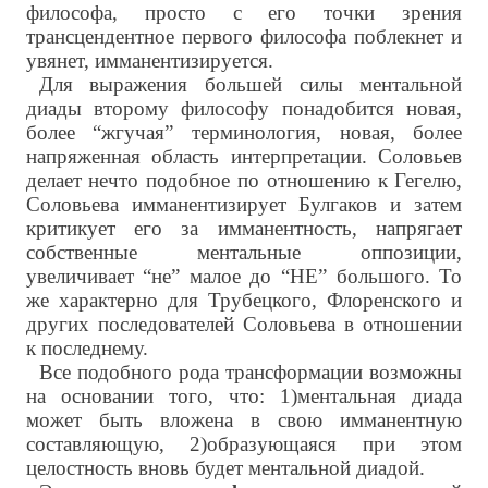
философа, просто с его точки зрения
трансцендентное первого философа поблекнет и
увянет, имманентизируется.
Для выражения большей силы ментальной
диады второму философу понадобится новая,
более “жгучая” терминология, новая, более
напряженная область интерпретации. Соловьев
делает нечто подобное по отношению к Гегелю,
Соловьева имманентизирует Булгаков и затем
критикует его за имманентность, напрягает
собственные ментальные оппозиции,
увеличивает “не” малое до “НЕ” большого. То
же характерно для Трубецкого, Флоренского и
других последователей Соловьева в отношении
к последнему.
Все подобного рода трансформации возможны
на основании того, что: 1)ментальная диада
может быть вложена в свою имманентную
составляющую, 2)образующаяся при этом
целостность вновь будет ментальной диадой.