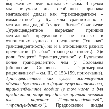
выраженным религиозным смыслом. В целом
мы получаем два особенных признака
ментальной диады как “трансцендентное –
имманентное” у Булгакова сравнительно с
ментальной диадой “сущее – бытие” Соловьева:
1)трансцендентное выражает принцип
ментальной предельности не только в
отношениях сущего и предикатов (“сильная”
трансцендентность), но и в отношениях разных
предикатов (“слабая” трансцендентность). 2)в
роли “сущего” “трансцендентное” у Булгакова
более трансцендентно, чем у Соловьева
(обвинение Соловьева в “чрезмерном
рационализме” – см. III, С.158-159, примечание).
Трансцендентное как сущее используется
обычно Булгаковым в форме существительного,
трансцендентное вообще (в том числе и для
предикатов) чаще передаётся прилагательным
или наречием (“трансцендентный”,
“трансцендентно”).
Предпосылки диады