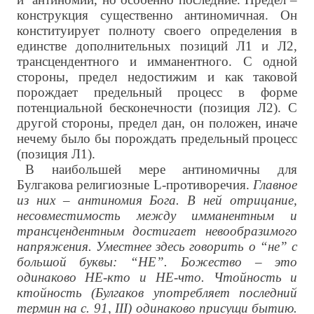
конструкция существенно антиномичная. Он
конституирует полноту своего определения в
единстве дополнительных позиций Л1 и Л2,
трансцендентного и имманентного. С одной
стороны, предел недостижим и как таковой
порождает предельный процесс в форме
потенциальной бесконечности (позиция Л2). С
другой стороны, предел дан, он положен, иначе
нечему было бы порождать предельный процесс
(позиция Л1).
В наибольшей мере антиномичны для
Булгакова религиозные L-противоречия.
Главное
из них – антиномия Бога. В ней отрицание,
несовместимость между имманентным и
трансцендентным достигает невообразимого
напряжения. Уместнее здесь говорить о “не” с
большой буквы: “НЕ”. Божество – это
одинаково НЕ-кто и НЕ-что. Чтойность и
ктойность (Булгаков употребляет последний
термин на с. 91, III) одинаково присущи бытию.