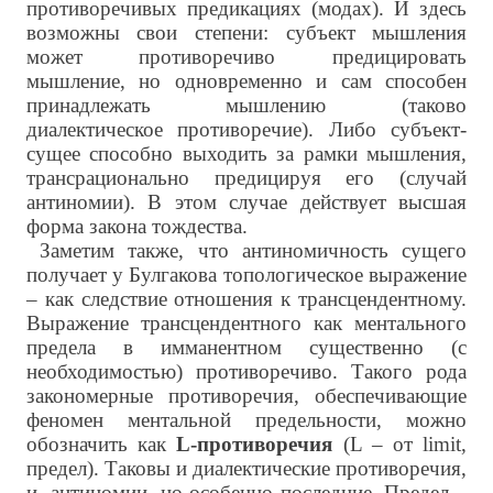
противоречивых предикациях (модах). И здесь
возможны свои степени: субъект мышления
может противоречиво предицировать
мышление, но одновременно и сам способен
принадлежать мышлению (таково
диалектическое противоречие). Либо субъект-
сущее способно выходить за рамки мышления,
трансрационально предицируя его (случай
антиномии). В этом случае действует высшая
форма закона тождества.
Заметим также, что антиномичность сущего
получает у Булгакова топологическое выражение
– как следствие отношения к трансцендентному.
Выражение трансцендентного как ментального
предела в имманентном существенно (с
необходимостью) противоречиво. Такого рода
закономерные противоречия, обеспечивающие
феномен ментальной предельности, можно
обозначить как
L
-противоречия
(L – от limit,
предел). Таковы и диалектические противоречия,
и антиномии, но особенно последние. Предел –