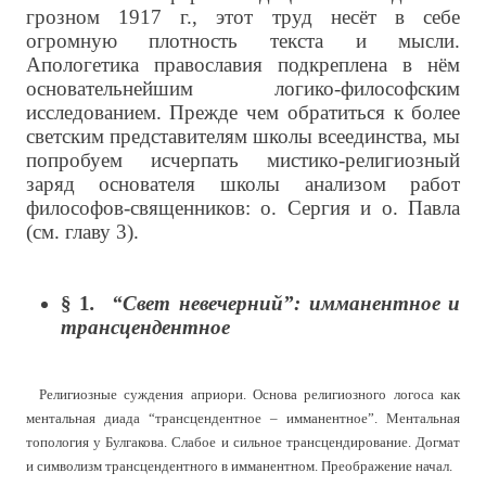
грозном 1917 г., этот труд несёт в себе
огромную плотность текста и мысли.
Апологетика православия подкреплена в нём
основательнейшим логико-философским
исследованием. Прежде чем обратиться к более
светским представителям школы всеединства, мы
попробуем исчерпать мистико-религиозный
заряд основателя школы анализом работ
философов-священников: о. Сергия и о. Павла
(см. главу 3).
§
1
. “Свет невечерний”: имманентное и
трансцендентное
Религиозные суждения априори. Основа религиозного логоса как
ментальная диада “трансцендентное – имманентное”. Ментальная
топология у Булгакова. Слабое и сильное трансцендирование. Догмат
и символизм трансцендентного в имманентном. Преображение начал.