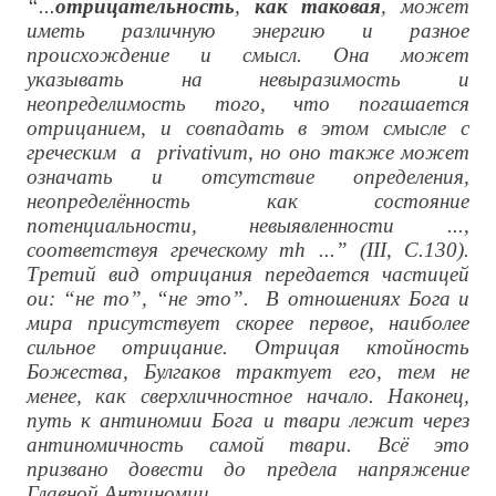
“...
отрицательность
,
как таковая
, может
иметь различную энергию и разное
происхождение и смысл. Она может
указывать на невыразимость и
неопределимость того, что погашается
отрицанием, и совпадать в этом смысле с
греческим
a
privativum
, но оно также может
означать и отсутствие определения,
неопределённость как состояние
потенциальности, невыявленности ...,
соответствуя греческому
m
h
...” (III, С.130).
Третий вид отрицания передается частицей
o
u
: “не то”, “не это”. В отношениях Бога и
мира присутствует скорее первое, наиболее
сильное отрицание. Отрицая ктойность
Божества, Булгаков трактует его, тем не
менее, как сверхличностное начало. Наконец,
путь к антиномии Бога и твари лежит через
антиномичность самой твари. Всё это
призвано довести до предела напряжение
Главной Антиномии.