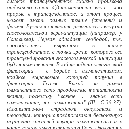
сильное трансцендентное лишено произвола
отдельных начал, 4)динамичности: вера – это
прорыв в трансцендентное, и этот процесс
может иметь разные темпы (степени) и
формы. Булгаков отличает религиозную веру от
гносеологической веры-интуиции (например, у
Соловьева). Первая обладает свободой, т.е.
способностью вырваться в такое
трансцендентное, с точки зрения которого все
трансцендирования гносеологической интуиции
будут имманентны. Вообще задача религиозной
философии – в борьбе с имманентизмом,
крайнее выражение который получил в
философии Гегеля. Выход за рамки
имманентного есть преодоление тотальности
знания, поскольку “всякое ... знание есть
самосознание, т.е. имманентно” (III, С.36-37).
Иманентизмом страдают оккультизм и
теософия, которые предполагают бесконечную
иерархию степеней внутри имманентного и в
конце концов имманентизацию Бога. Эволюция в