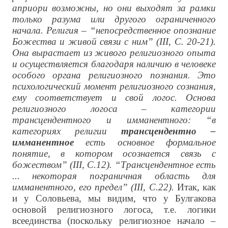
априори возможны, но они выходят за рамки
только разума или другого ограниченного
начала. Религия – “непосредственное опознание
Божества и живой связи с ним” (III, С. 20-21).
Она вырастает из живого религиозного опыта
и осуществляется благодаря наличию в человеке
особого органа религиозного познания. Это
психологический момент религиозного сознания,
ему соответствует и свой логос. Основа
религиозного логоса – категории
трансцендентного и имманентного: “в
категориях религии
трансцендентно –
имманентное
есть основное формальное
понятие, в котором осознается связь с
божеством” (III, С.12). “Трансцендентное есть
... некоторая пограничная область для
имманентного, его предел” (III, С.22).
Итак, как
и у Соловьева, мы видим, что у Булгакова
основой религиозного логоса, т.е. логики
всеединства (поскольку религиозное начало –