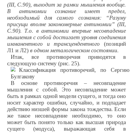
(III, С.90), выходит за рамки мышления вообще.
В антиномии сознание имеет предел,
необходимый для самого сознания: “Разуму
присущи вполне закономерные антиномии” (III,
С.90). Т.о. в антиномии впервые несовпадение
мышления с собой достигает уровня соединения
имманентного и трансцендентного
(позиций
Л1 и Л2)
в одном металогическом состоянии.
Итак, все противоречия приводятся в
следующую систему (рис. 25).
В основе противоречия – несовпадение
мышления с собой. Это несовпадение может
быть в рамках одной модели сущего, и тогда оно
носит характер ошибки, случайно, и подпадает
действию низшей формы закона тождества. Если
же такое несовпадение необходимо, то оно
может быть понято только как высшая природа
сущего (модуса), выражающая себя в