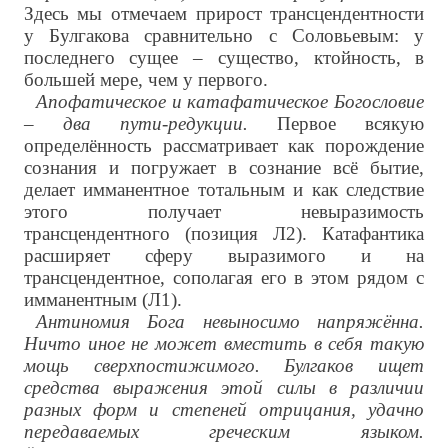
Здесь мы отмечаем прирост трансцендентности
у Булгакова сравнительно с Соловьевым: у
последнего сущее – существо, ктойность, в
большей мере, чем у первого.
Апофатическое и катафатическое Богословие
– два пути-редукции.
Первое всякую
определённость рассматривает как порождение
сознания и погружает в сознание всё бытие,
делает имманентное тотальным и как следствие
этого получает невыразимость
трансцендентного (позиция Л2). Катафантика
расширяет сферу выразимого и на
трансцендентное, сополагая его в этом рядом с
имманентным (Л1).
Антиномия Бога невыносимо напряжённа.
Ничто иное не может вместить в себя такую
мощь сверхпостижимого. Булгаков ищет
средства выражения этой силы в различии
разных форм и степеней отрицания, удачно
передаваемых греческим языком.