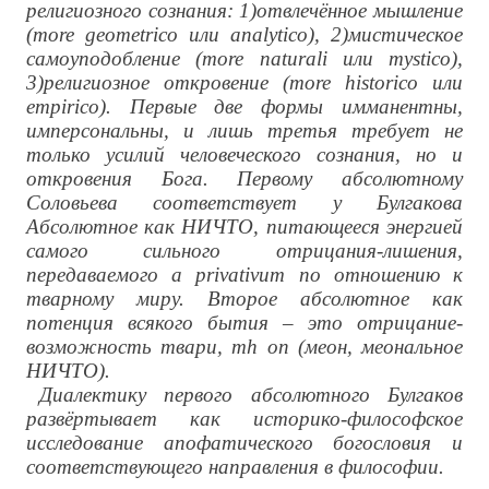
религиозного сознания: 1)отвлечённое мышление
(
more
geometrico
или
analytico
), 2)мистическое
самоуподобление (
more
naturali
или
mystico
),
3)религиозное откровение (
more
historico
или
empirico
). Первые две формы имманентны,
имперсональны, и лишь третья требует не
только усилий человеческого сознания, но и
откровения Бога. Первому абсолютному
Соловьева соответствует у Булгакова
Абсолютное как НИЧТО, питающееся энергией
самого сильного отрицания-лишения,
передаваемого
a
privativum
по отношению к
тварному миру. Второе абсолютное как
потенция всякого бытия – это отрицание-
возможность твари,
m
h
o
n
(меон, меональное
НИЧТО).
Диалектику первого абсолютного Булгаков
развёртывает как историко-философское
исследование апофатического богословия и
соответствующего направления в философии.