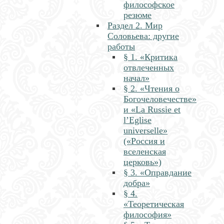
философское
резюме
Раздел 2. Мир
Соловьева: другие
работы
§ 1. «Критика
отвлеченных
начал»
§ 2. «Чтения о
Богочеловечестве»
и «La Russie et
l’Eglise
universelle»
(«Россия и
вселенская
церковь»)
§ 3. «Оправдание
добра»
§ 4.
«Теоретическая
философия»