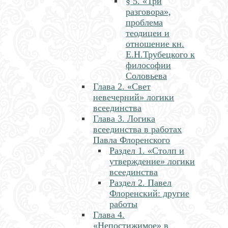
§ 5. «Три
разговора»,
проблема
теодицеи и
отношение кн.
Е.Н.Трубецкого к
философии
Соловьева
Глава 2. «Свет
невечерний» логики
всеединства
Глава 3. Логика
всеединства в работах
Павла Флоренского
Раздел 1. «Столп и
утверждение» логики
всеединства
Раздел 2. Павел
Флоренский: другие
работы
Глава 4.
«Непостижимое» в