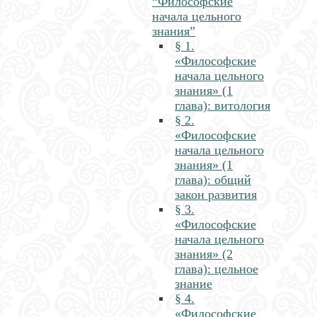
“Философские
начала цельного
знания”
§ 1.
«Философские
начала цельного
знания» (1
глава): витология
§ 2.
«Философские
начала цельного
знания» (1
глава): общий
закон развития
§ 3.
«Философские
начала цельного
знания» (2
глава): цельное
знание
§ 4.
«Философские