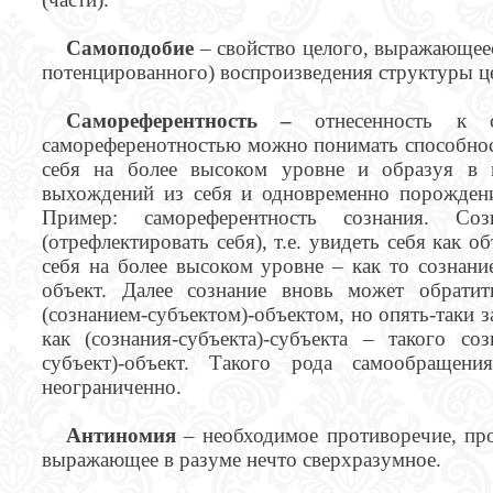
Самоподобие
– свойство целого, выражающеес
потенцированного) воспроизведения структуры цел
Самореферентность –
отнесенность к 
самореференотностью можно понимать способност
себя на более высоком уровне и образуя в и
выхождений из себя и одновременно порождени
Пример: самореферентность сознания. Со
(отрефлектировать себя), т.е. увидеть себя как 
себя на более высоком уровне – как то сознание
объект. Далее сознание вновь может обратит
(сознанием-субъектом)-объектом, но опять-таки 
как (сознания-субъекта)-субъекта – такого со
субъект)-объект. Такого рода самообращени
неограниченно.
Антиномия
– необходимое противоречие, про
выражающее в разуме нечто сверхразумное.