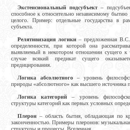
Экстенсиональный подсубъект
– подсубъек
способное к относительно независимому бытию в
целого. Пример: отдельные государства в р
субъекта.
Релятивизация логики
– предложенная В.С.
определенности, при которой она рассматрива
выявляемый в некотором отношении сущего к 
случае всякий предикат сущего оказывае
предицирования.
Логика абсолютного
– уровень философск
природы «абсолютного» как высшего источника 
Логика категорий
– уровень философско
структуры категорий как первых условных опред
Плерон
– область бытия, обладающая по кр
законченностью. Примеры плеронов: музыкальная
структуры и процессы, Вселенная.