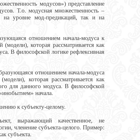
ожественность модусов») представление
дусов. Т.о. модусная множественность –
к на уровне мод-предикаций, так и на
азующаяся отношением начала-модуса к
й (модели), которая рассматривается как
уса. В философской логике рефлексивная
образующаяся отношением начала-модуса
(модели), которая рассматривается как
ого для данного модуса. В философской
 «инобытием» начала.
ошению к субъекту-целому.
кт, выражающий качественное, не
гии, членение субъекта-целого. Пример:
ак субъекта.