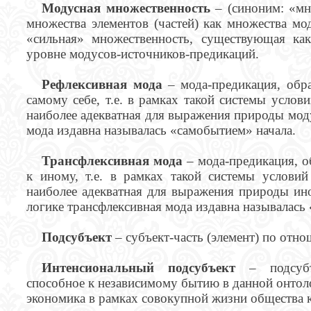
Модусная множественность
– (синоним: «мн
множества элементов (частей) как множества мо
«сильная» множественность, существующая ка
уровне модусов-источников-предикаций.
Рефлексивная мода
– мода-предикация, обр
самому себе, т.е. в рамках такой системы услови
наиболее адекватная для выражения природы мод
мода издавна называлась «самобытием» начала.
Трансфлексивная мода
– мода-предикация, 
к иному, т.е. в рамках такой системы условий 
наиболее адекватная для выражения природы ин
логике трансфлексивная мода издавна называлась
Подсубъект
– субъект-часть (элемент) по отн
Интенсиональный подсубъект
– подсубъе
способное к независимому бытию в данной онтоло
экономика в рамках совокупной жизни общества к