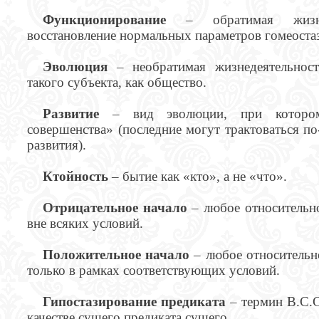
Функционирование
– обратимая жизнеде
восстановление нормальных параметров гомеостаз
Эволюция
– необратимая жизнедеятельност
такого субъекта, как общество.
Развитие
– вид эволюции, при котором 
совершенства» (последние могут трактоваться п
развития).
Ктойность
– бытие как «кто», а не «что».
Отрицательное начало
– любое относительно
вне всяких условий.
Положительное начало
– любое относительно
только в рамках соответствующих условий.
Гипостазирование предиката
– термин В.С.С
качестве сущего предиката сущего.