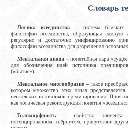
Словарь т
Логика всеединства
– система близких л
философии всеединства, образующая единую л
регулярно и достаточно унифицированно при
философии всеединства для разрешения основных
Ментальная диада
– понятийная пара «сущее
для обозначения идей источника предициро
(«бытие»).
Ментальное многообразие
– такое преобраз
котором множество этих начал представляется
нескольких источников предицирования. Поняти
как логическая реконструкция понятия «всеединст
Голоморфность
– свойство элемента (
потенцированном, свёрнутом, присутствии други
(части).