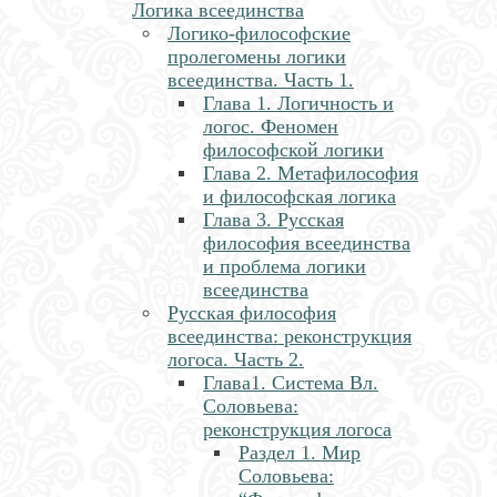
Логика всеединства
Логико-философские
пролегомены логики
всеединства. Часть 1.
Глава 1. Логичность и
логос. Феномен
философской логики
Глава 2. Метафилософия
и философская логика
Глава 3. Русская
философия всеединства
и проблема логики
всеединства
Русская философия
всеединства: реконструкция
логоса. Часть 2.
Глава1. Система Вл.
Соловьева:
реконструкция логоса
Раздел 1. Мир
Соловьева: