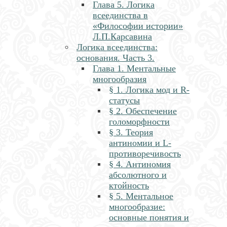
Глава 5. Логика
всеединства в
«Философии истории»
Л.П.Карсавина
Логика всеединства:
основания. Часть 3.
Глава 1. Ментальные
многообразия
§ 1. Логика мод и R-
статусы
§ 2. Обеспечение
голоморфности
§ 3. Теория
антиномии и L-
противоречивость
§ 4. Антиномия
абсолютного и
ктойность
§ 5. Ментальное
многообразие:
основные понятия и