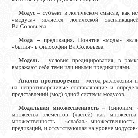
Модус
– субъект в логическом смысле, как и
«модуса» является логической экспликац
Вл.Соловьева.
Мода
– предикация. Понятие «моды» являе
«бытия» в философии Вл.Соловьева.
Модель
– условия предицирования, в рамк
выражают себя теми или иными предикациями.
Анализ противоречия
– метод разложения п
на непротиворечивые составляющие и определ
представлений (мод) одной системы модусов.
Модальная множественность
– (синоним: «
множества элементов (частей) как множеств
множественность – «слабая» множественность
предикаций, и отсутствующая на уровне модусов