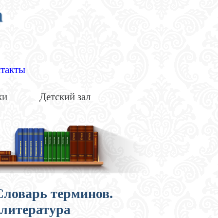
а
такты
ки
Детский зал
Словарь терминов.
литература