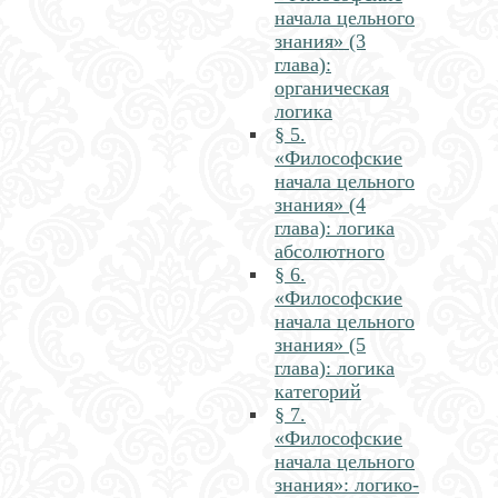
начала цельного
знания» (3
глава):
органическая
логика
§ 5.
«Философские
начала цельного
знания» (4
глава): логика
абсолютного
§ 6.
«Философские
начала цельного
знания» (5
глава): логика
категорий
§ 7.
«Философские
начала цельного
знания»: логико-