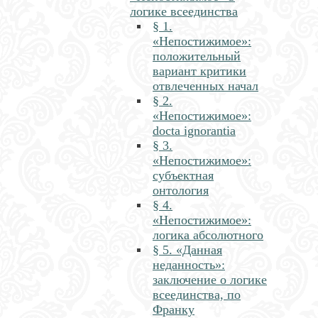
логике всеединства
§ 1.
«Непостижимое»:
положительный
вариант критики
отвлеченных начал
§ 2.
«Непостижимое»:
docta ignorantia
§ 3.
«Непостижимое»:
субъектная
онтология
§ 4.
«Непостижимое»:
логика абсолютного
§ 5. «Данная
неданность»:
заключение о логике
всеединства, по
Франку