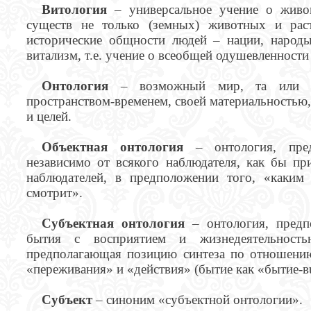
Витология
– универсальное учение о живо
существ не только (земных) животных и рас
исторические общности людей – нации, народы
витализм, т.е. учение о всеобщей одушевленности
Онтология
– возможный мир, та или ин
пространством-временем, своей материальностью,
и целей.
Объектная онтология
– онтология, пред
независимо от всякого наблюдателя, как бы п
наблюдателей, в предположении того, «каким
смотрит».
Субъектная онтология
– онтология, предп
бытия с восприятием и жизнедеятельность
предполагающая позицию синтеза по отношению
«переживания» и «действия» (бытие как «бытие-в
Субъект
– синоним «субъектной онтологии».